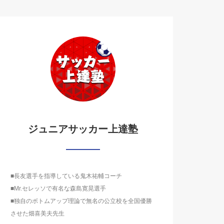
ジュニアサッカー上達塾
■長友選手を指導している鬼木祐輔コーチ
■Mr.セレッソで有名な森島寛晃選手
■独自のボトムアップ理論で無名の公立校を全国優勝
させた畑喜美夫先生