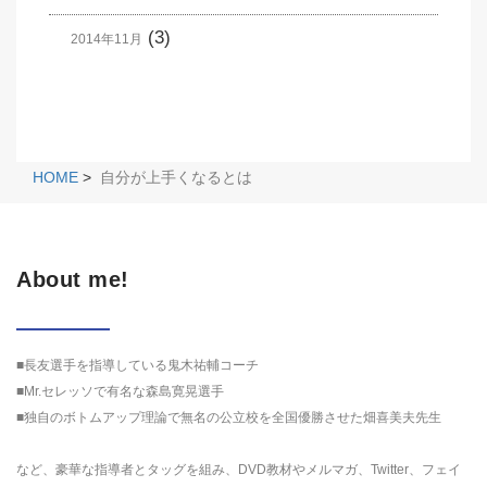
(3)
2014年11月
HOME
>
自分が上手くなるとは
About me!
■長友選手を指導している鬼木祐輔コーチ
■Mr.セレッソで有名な森島寛晃選手
■独自のボトムアップ理論で無名の公立校を全国優勝させた畑喜美夫先生
など、豪華な指導者とタッグを組み、DVD教材やメルマガ、Twitter、フェイ