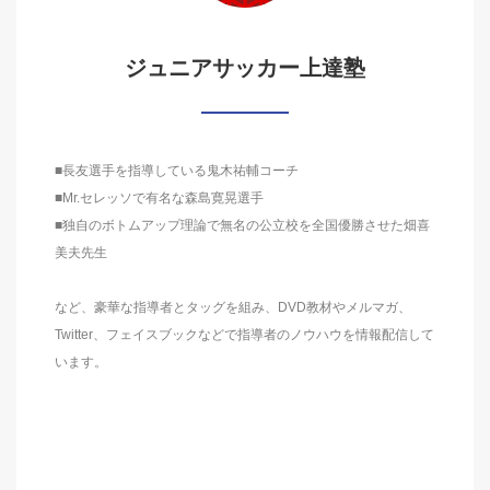
ジュニアサッカー上達塾
■長友選手を指導している鬼木祐輔コーチ
■Mr.セレッソで有名な森島寛晃選手
■独自のボトムアップ理論で無名の公立校を全国優勝させた畑喜
美夫先生
など、豪華な指導者とタッグを組み、DVD教材やメルマガ、
Twitter、フェイスブックなどで指導者のノウハウを情報配信して
います。