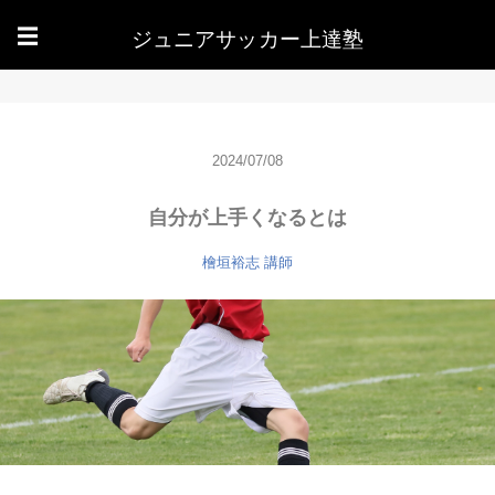
ジュニアサッカー上達塾
☰
2024/07/08
自分が上手くなるとは
檜垣裕志
講師