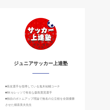
ジュニアサッカー上達塾
■長友選手を指導している鬼木祐輔コーチ
■Mr.セレッソで有名な森島寛晃選手
■独自のボトムアップ理論で無名の公立校を全国優勝
させた畑喜美夫先生