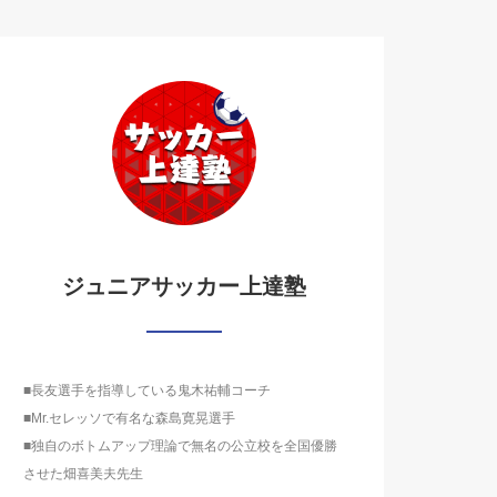
ジュニアサッカー上達塾
■長友選手を指導している鬼木祐輔コーチ
■Mr.セレッソで有名な森島寛晃選手
■独自のボトムアップ理論で無名の公立校を全国優勝
させた畑喜美夫先生