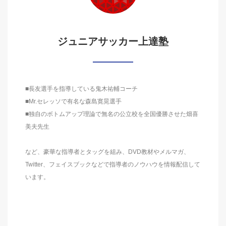
ジュニアサッカー上達塾
■長友選手を指導している鬼木祐輔コーチ
■Mr.セレッソで有名な森島寛晃選手
■独自のボトムアップ理論で無名の公立校を全国優勝させた畑喜
美夫先生
など、豪華な指導者とタッグを組み、DVD教材やメルマガ、
Twitter、フェイスブックなどで指導者のノウハウを情報配信して
います。