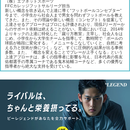
（株）エフネットスポーツ
FFCカレッジフットサルリーグ担当
新しい概念を吹き込んで上達に導く“フットボールコンセプター”
今まで、小学生から社会人まで男女を問わずフットボールを教え
てきた。また、その理論や新しい概念（コンセプト）を提案して
上達させるアプローチはプロにも評価されおり、現役Jリーガーか
らのサポート依頼は絶えることがない。育成においては、2014年
よりキックの上達に特化した「蹴り方教室」主宰し、社会人をは
じめ、小学生から大学生チームを指導して、数時間で「ボールの
球筋が格段に変化する」「メニューをこなしていくと、自然に考
える力と技術が身につく」など、すぐに圧倒的な結果が出る事例
多数。また、「概念を変えることでプレーが上手くなる」という
上達アプローチは、多くの指導者に影響を与え、日本代表の長友
佑都選手の専属コーチである鬼木祐輔コーチなど、多くの優秀な
指導者から絶大な支持を受けている。