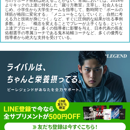
らのサポート依頼は絶えることがない。育成においては、2014年
よりキックの上達に特化した「蹴り方教室」主宰し、社会人をは
じめ、小学生から大学生チームを指導して、数時間で「ボールの
球筋が格段に変化する」「メニューをこなしていくと、自然に考
える力と技術が身につく」など、すぐに圧倒的な結果が出る事例
多数。また、「概念を変えることでプレーが上手くなる」という
上達アプローチは、多くの指導者に影響を与え、日本代表の長友
佑都選手の専属コーチである鬼木祐輔コーチなど、多くの優秀な
指導者から絶大な支持を受けている。