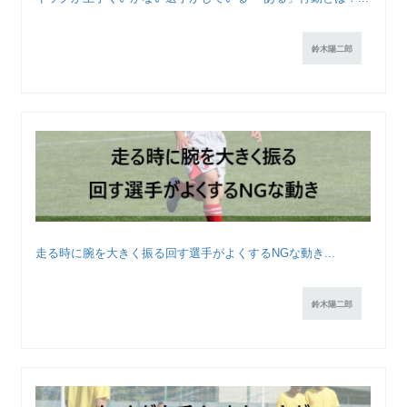
鈴木陽二郎
走る時に腕を大きく振る回す選手がよくするNGな動き...
鈴木陽二郎