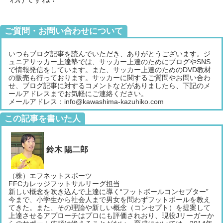
ご質問・お問い合わせについて
いつもブログ記事を読んでいただき、ありがとうございます。ジ
ュニアサッカー上達塾では、サッカー上達のためにブログやSNS
で情報発信をしています。また、サッカー上達のためのDVD教材
の販売も行っております。サッカーに関するご質問やお問い合わ
せ、ブログ記事に対するコメントなどがありましたら、下記のメ
ールアドレスまでお気軽にご連絡ください。
メールアドレス：info@kawashima-kazuhiko.com
この記事を書いた人
鈴木 陽二郎
（株）エフネットスポーツ
FFCカレッジフットサルリーグ担当
新しい概念を吹き込んで上達に導く“フットボールコンセプター”
今まで、小学生から社会人まで男女を問わずフットボールを教え
てきた。また、その理論や新しい概念（コンセプト）を提案して
上達させるアプローチはプロにも評価されおり、現役Jリーガーか