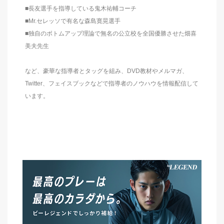
■長友選手を指導している鬼木祐輔コーチ
■Mr.セレッソで有名な森島寛晃選手
■独自のボトムアップ理論で無名の公立校を全国優勝させた畑喜
美夫先生
など、豪華な指導者とタッグを組み、DVD教材やメルマガ、
Twitter、フェイスブックなどで指導者のノウハウを情報配信して
います。