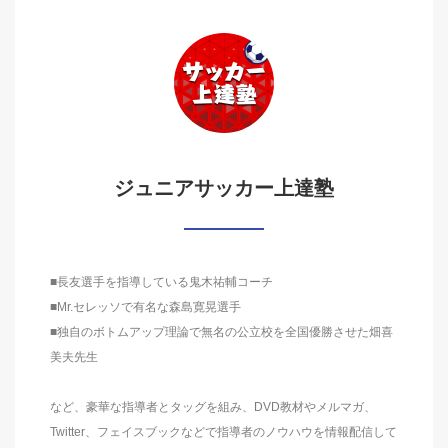
ジュニアサッカー上達塾
■長友選手を指導している鬼木祐輔コーチ
■Mr.セレッソで有名な森島寛晃選手
■独自のボトムアップ理論で無名の公立校を全国優勝させた畑喜
美夫先生
など、豪華な指導者とタッグを組み、DVD教材やメルマガ、
Twitter、フェイスブックなどで指導者のノウハウを情報配信して