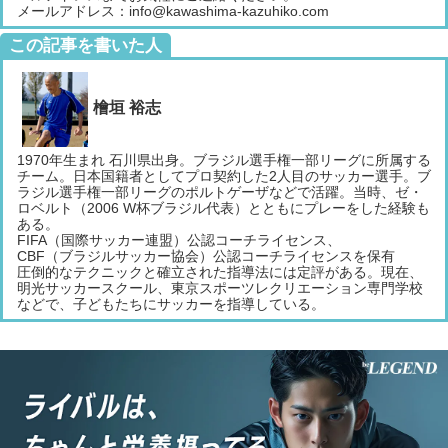
メールアドレス：info@kawashima-kazuhiko.com
この記事を書いた人
檜垣 裕志
1970年生まれ 石川県出身。ブラジル選手権一部リーグに所属する
チーム。日本国籍者としてプロ契約した2人目のサッカー選手。ブ
ラジル選手権一部リーグのポルトゲーザなどで活躍。当時、ゼ・
ロベルト（2006 W杯ブラジル代表）とともにプレーをした経験も
ある。
FIFA（国際サッカー連盟）公認コーチライセンス、
CBF（ブラジルサッカー協会）公認コーチライセンスを保有
圧倒的なテクニックと確立された指導法には定評がある。現在、
明光サッカースクール、東京スポーツレクリエーション専門学校
などで、子どもたちにサッカーを指導している。