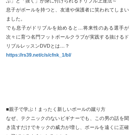
ぶ」と「抜く」が身に付けられるドリブル上達法～
息子がボールを持つと、友達や保護者に笑われてしまい
ました。
でも息子がドリブルを始めると…
将来性のある選手が
次々に育つ名門フットボールクラブが実践する抜けるド
リブルレッスンDVDとは…？
https://rs39.net/c/s/cfnk_1/bl/
■親子で学ぶ！まったく新しいボールの蹴り方
なぜ、テクニックのないビギナーでも、この男の話を聞
き流すだけでキックの威力が増し、ボールを遠くに正確