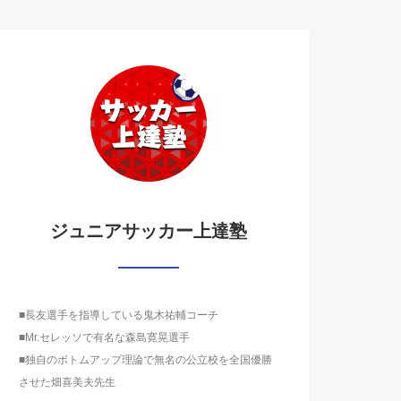
ジュニアサッカー上達塾
■長友選手を指導している鬼木祐輔コーチ
■Mr.セレッソで有名な森島寛晃選手
■独自のボトムアップ理論で無名の公立校を全国優勝
させた畑喜美夫先生