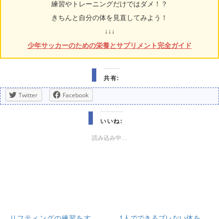
練習やトレーニングだけではダメ！？
きちんと自分の体を見直してみよう！
↓↓↓
少年サッカーのための栄養とサプリメント完全ガイド
共有:
Twitter
Facebook
いいね:
読み込み中…
リフティングの練習をす
1人でできるブレない体を