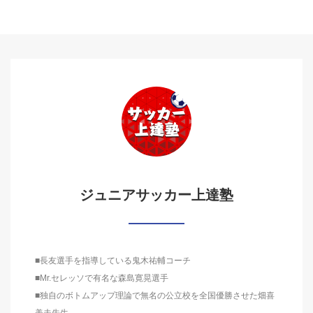
ジュニアサッカー上達塾
■長友選手を指導している鬼木祐輔コーチ
■Mr.セレッソで有名な森島寛晃選手
■独自のボトムアップ理論で無名の公立校を全国優勝させた畑喜