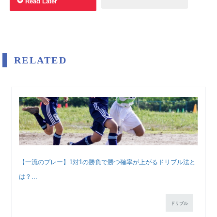
Read Later
RELATED
【一流のプレー】1対1の勝負で勝つ確率が上がるドリブル法と
は？...
ドリブル