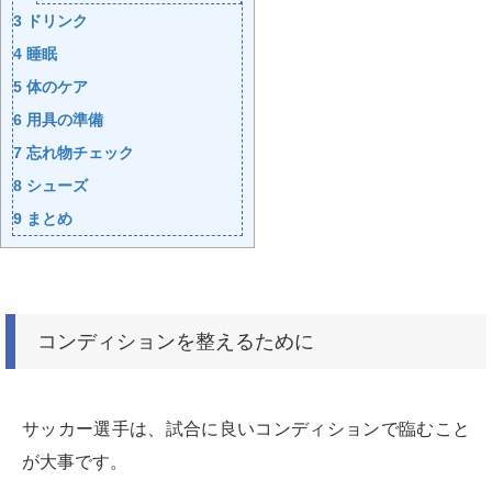
3
ドリンク
4
睡眠
5
体のケア
6
用具の準備
7
忘れ物チェック
8
シューズ
9
まとめ
コンディションを整えるために
サッカー選手は、試合に良いコンディションで臨むこと
が大事です。