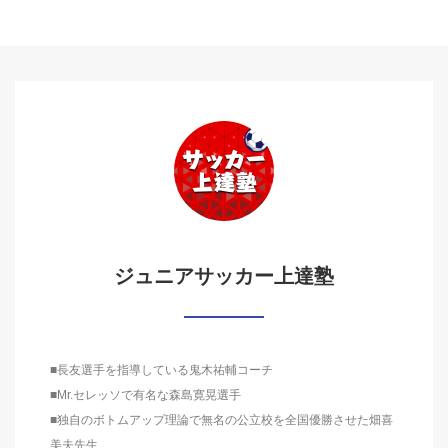
ジュニアサッカー上達塾
■長友選手を指導している鬼木祐輔コーチ
■Mr.セレッソで有名な森島寛晃選手
■独自のボトムアップ理論で無名の公立校を全国優勝させた畑喜
美夫先生