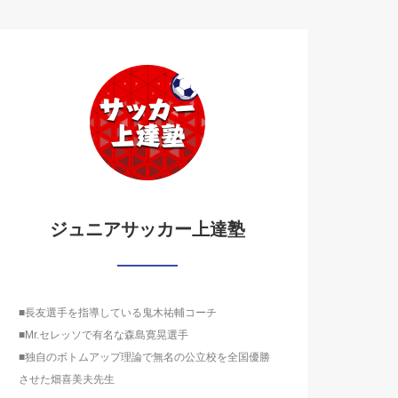
ジュニアサッカー上達塾
■長友選手を指導している鬼木祐輔コーチ
■Mr.セレッソで有名な森島寛晃選手
■独自のボトムアップ理論で無名の公立校を全国優勝
させた畑喜美夫先生