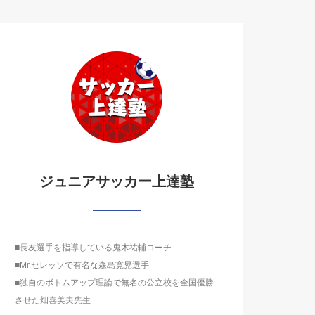
ジュニアサッカー上達塾
■長友選手を指導している鬼木祐輔コーチ
■Mr.セレッソで有名な森島寛晃選手
■独自のボトムアップ理論で無名の公立校を全国優勝
させた畑喜美夫先生