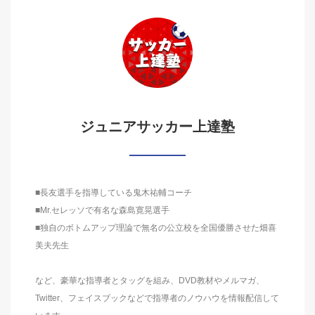
ジュニアサッカー上達塾
■長友選手を指導している鬼木祐輔コーチ
■Mr.セレッソで有名な森島寛晃選手
■独自のボトムアップ理論で無名の公立校を全国優勝させた畑喜
美夫先生
など、豪華な指導者とタッグを組み、DVD教材やメルマガ、
Twitter、フェイスブックなどで指導者のノウハウを情報配信して