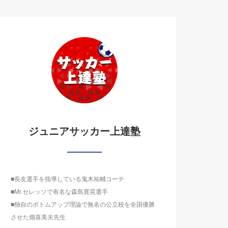
ジュニアサッカー上達塾
■長友選手を指導している鬼木祐輔コーチ
■Mr.セレッソで有名な森島寛晃選手
■独自のボトムアップ理論で無名の公立校を全国優勝
させた畑喜美夫先生