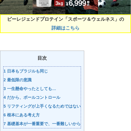
ビーレジェンドプロテイン「スポーツ＆ウェルネス」の
詳細はこちら
目次
1
日本もブラジルも同じ
2
最低限の意識
3
一生懸命やったとしても…
4
だから、ボールコントロール
5
リフティングが上手くなるためではない
6
根本にある考え方
7
基礎基本が一番重要で、一番難しいから