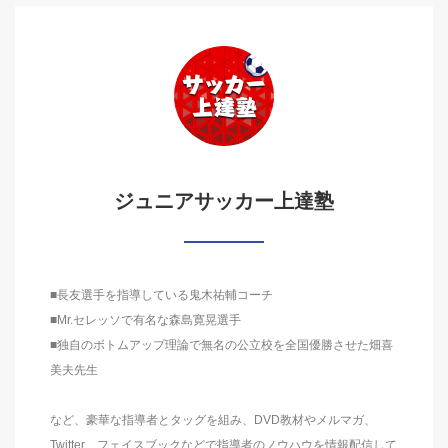
ジュニアサッカー上達塾
■長友選手を指導している鬼木祐輔コーチ
■Mr.セレッソで有名な森島寛晃選手
■独自のボトムアップ理論で無名の公立校を全国優勝させた畑喜
美夫先生
など、豪華な指導者とタッグを組み、DVD教材やメルマガ、
Twitter、フェイスブックなどで指導者のノウハウを情報配信して