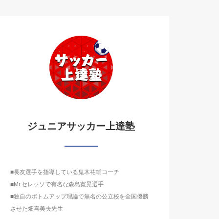
ジュニアサッカー上達塾
■長友選手を指導している鬼木祐輔コーチ
■Mr.セレッソで有名な森島寛晃選手
■独自のボトムアップ理論で無名の公立校を全国優勝
させた畑喜美夫先生