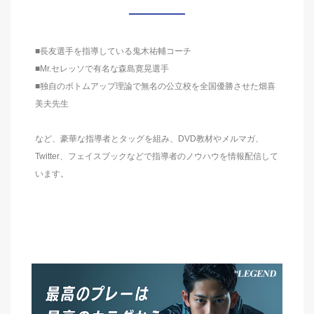
■長友選手を指導している鬼木祐輔コーチ
■Mr.セレッソで有名な森島寛晃選手
■独自のボトムアップ理論で無名の公立校を全国優勝させた畑喜
美夫先生
など、豪華な指導者とタッグを組み、DVD教材やメルマガ、
Twitter、フェイスブックなどで指導者のノウハウを情報配信して
います。