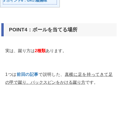
3
ポイント6：GKの醍醐味
POINT4：ボールを当てる場所
実は、蹴り方は
2種類
あります。
1つは
前回の記事
で説明した、
真横に足を持ってきて足
の甲で蹴り、バックスピンをかける蹴り方
です。