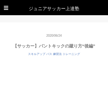
ジュニアサッカー上達塾
☰
2020/06/24
【サッカー】パントキックの蹴り方“後編”
スキルアップ
パス
練習法
トレーニング