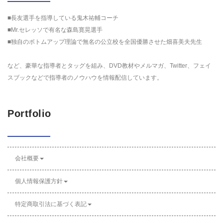
■長友選手を指導している鬼木祐輔コーチ
■Mr.セレッソで有名な森島寛晃選手
■独自のボトムアップ理論で無名の公立校を全国優勝させた畑喜美夫先生
など、豪華な指導者とタッグを組み、DVD教材やメルマガ、Twitter、フェイ
スブックなどで指導者のノウハウを情報配信しています。
Portfolio
会社概要
個人情報保護方針
特定商取引法に基づく表記