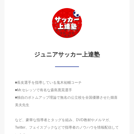
ジュニアサッカー上達塾
■長友選手を指導している鬼木祐輔コーチ
■Mr.セレッソで有名な森島寛晃選手
■独自のボトムアップ理論で無名の公立校を全国優勝させた畑喜
美夫先生
など、豪華な指導者とタッグを組み、DVD教材やメルマガ、
Twitter、フェイスブックなどで指導者のノウハウを情報配信して