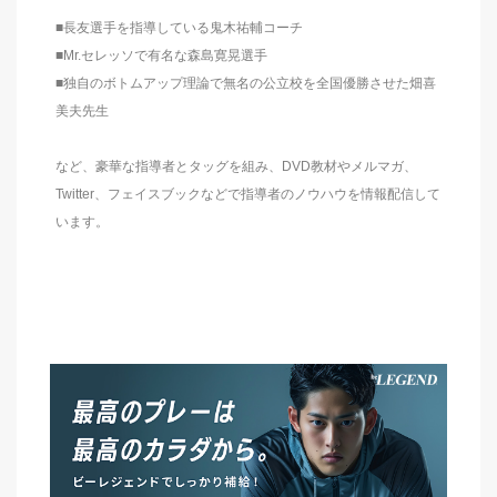
■長友選手を指導している鬼木祐輔コーチ
■Mr.セレッソで有名な森島寛晃選手
■独自のボトムアップ理論で無名の公立校を全国優勝させた畑喜
美夫先生
など、豪華な指導者とタッグを組み、DVD教材やメルマガ、
Twitter、フェイスブックなどで指導者のノウハウを情報配信して
います。