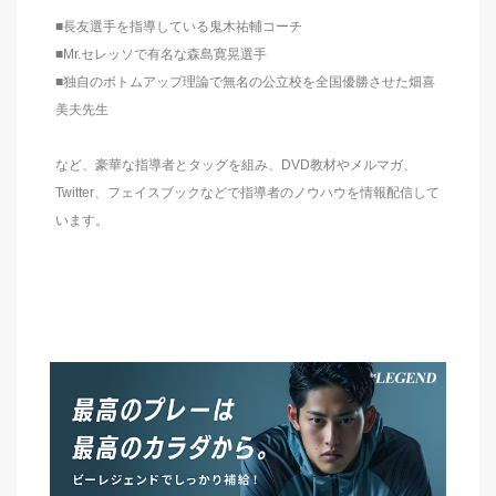
■長友選手を指導している鬼木祐輔コーチ
■Mr.セレッソで有名な森島寛晃選手
■独自のボトムアップ理論で無名の公立校を全国優勝させた畑喜
美夫先生
など、豪華な指導者とタッグを組み、DVD教材やメルマガ、
Twitter、フェイスブックなどで指導者のノウハウを情報配信して
います。