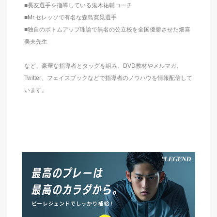
■長友選手を指導している鬼木祐輔コーチ
■Mr.セレッソで有名な森島寛晃選手
■独自のボトムアップ理論で無名の公立校を全国優勝させた畑喜
美夫先生
など、豪華な指導者とタッグを組み、DVD教材やメルマガ、
Twitter、フェイスブックなどで指導者のノウハウを情報配信して
います。