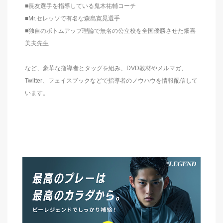
■長友選手を指導している鬼木祐輔コーチ
■Mr.セレッソで有名な森島寛晃選手
■独自のボトムアップ理論で無名の公立校を全国優勝させた畑喜
美夫先生
など、豪華な指導者とタッグを組み、DVD教材やメルマガ、
Twitter、フェイスブックなどで指導者のノウハウを情報配信して
います。