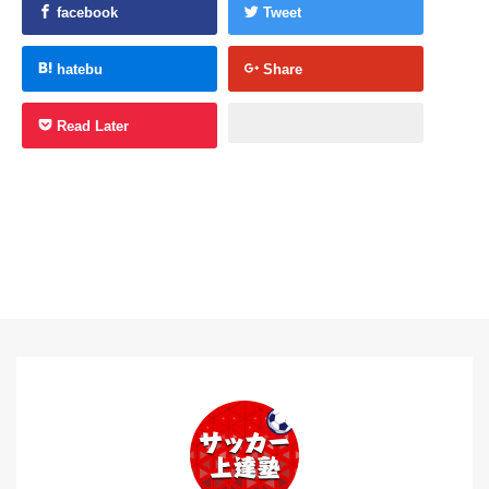
facebook
Tweet
hatebu
Share
Read Later