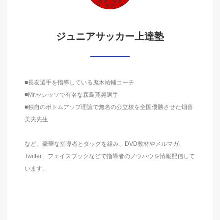
ジュニアサッカー上達塾
■長友選手を指導している鬼木祐輔コーチ
■Mr.セレッソで有名な森島寛晃選手
■独自のボトムアップ理論で無名の公立校を全国優勝させた畑喜
美夫先生
など、豪華な指導者とタッグを組み、DVD教材やメルマガ、
Twitter、フェイスブックなどで指導者のノウハウを情報配信して
います。