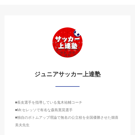
ジュニアサッカー上達塾
■長友選手を指導している鬼木祐輔コーチ
■Mr.セレッソで有名な森島寛晃選手
■独自のボトムアップ理論で無名の公立校を全国優勝させた畑喜
美夫先生