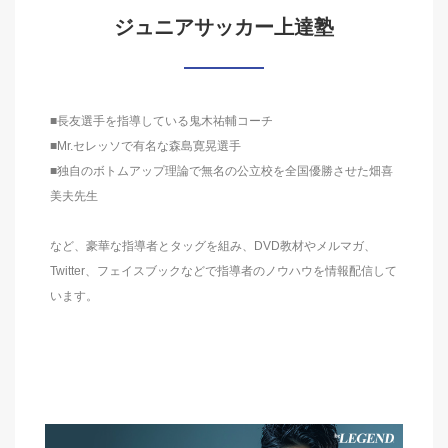
ジュニアサッカー上達塾
■長友選手を指導している鬼木祐輔コーチ
■Mr.セレッソで有名な森島寛晃選手
■独自のボトムアップ理論で無名の公立校を全国優勝させた畑喜
美夫先生
など、豪華な指導者とタッグを組み、DVD教材やメルマガ、
Twitter、フェイスブックなどで指導者のノウハウを情報配信して
います。