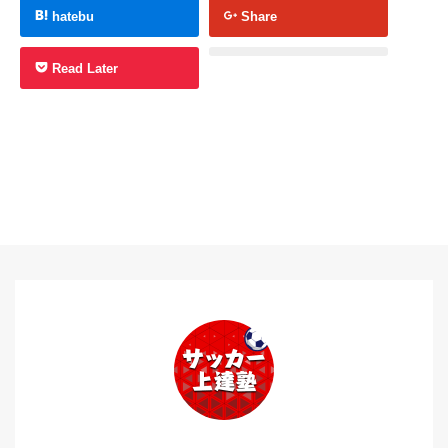
hatebu
Share
Read Later