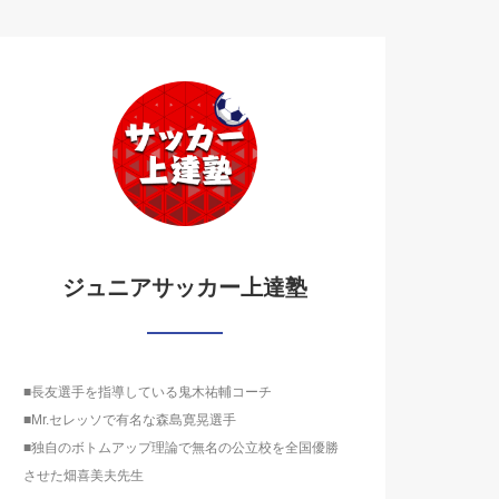
ジュニアサッカー上達塾
■長友選手を指導している鬼木祐輔コーチ
■Mr.セレッソで有名な森島寛晃選手
■独自のボトムアップ理論で無名の公立校を全国優勝
させた畑喜美夫先生