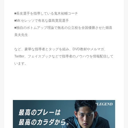
■長友選手を指導している鬼木祐輔コーチ
■Mr.セレッソで有名な森島寛晃選手
■独自のボトムアップ理論で無名の公立校を全国優勝させた畑喜
美夫先生
など、豪華な指導者とタッグを組み、DVD教材やメルマガ、
Twitter、フェイスブックなどで指導者のノウハウを情報配信して
います。