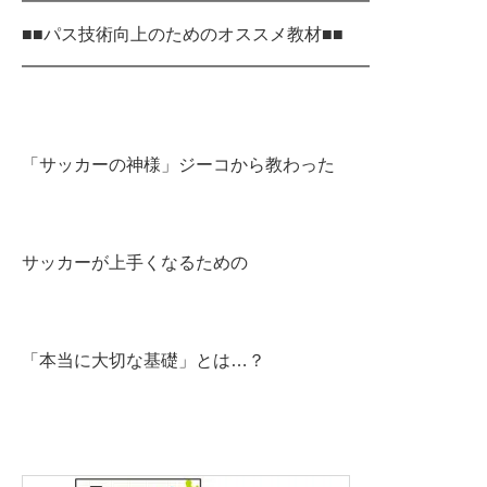
━━━━━━━━━━━━━━━━━━━━
■■パス技術向上のためのオススメ教材■■
━━━━━━━━━━━━━━━━━━━━
「サッカーの神様」ジーコから教わった
サッカーが上手くなるための
「本当に大切な基礎」とは…？