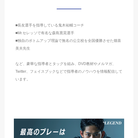
■長友選手を指導している鬼木祐輔コーチ
■Mr.セレッソで有名な森島寛晃選手
■独自のボトムアップ理論で無名の公立校を全国優勝させた畑喜
美夫先生
など、豪華な指導者とタッグを組み、DVD教材やメルマガ、
Twitter、フェイスブックなどで指導者のノウハウを情報配信して
います。