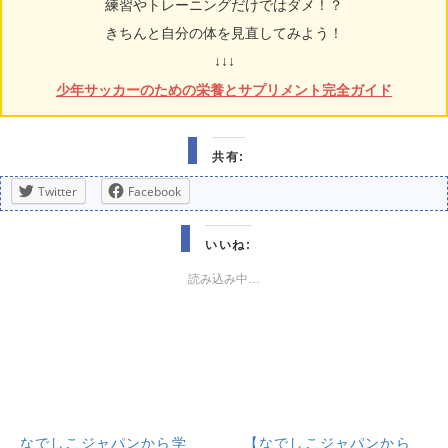
練習やトレーニングだけではダメ！？
きちんと自分の体を見直してみよう！
↓↓↓
少年サッカーのための栄養とサプリメント完全ガイド
共有:
Twitter
Facebook
いいね:
読み込み中…
なでしこジャパンから学
【なでしこジャパンから