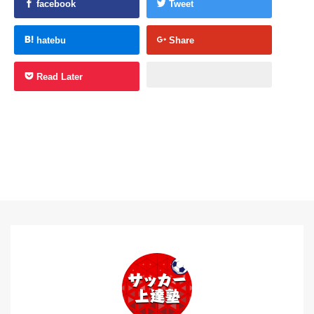
facebook
Tweet
hatebu
Share
Read Later