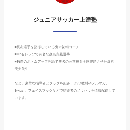
ジュニアサッカー上達塾
■長友選手を指導している鬼木祐輔コーチ
■Mr.セレッソで有名な森島寛晃選手
■独自のボトムアップ理論で無名の公立校を全国優勝させた畑喜
美夫先生
など、豪華な指導者とタッグを組み、DVD教材やメルマガ、
Twitter、フェイスブックなどで指導者のノウハウを情報配信して
います。