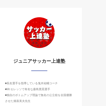
ジュニアサッカー上達塾
■長友選手を指導している鬼木祐輔コーチ
■Mr.セレッソで有名な森島寛晃選手
■独自のボトムアップ理論で無名の公立校を全国優勝
させた畑喜美夫先生