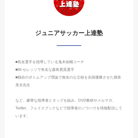
ジュニアサッカー上達塾
■長友選手を指導している鬼木祐輔コーチ
■Mr.セレッソで有名な森島寛晃選手
■独自のボトムアップ理論で無名の公立校を全国優勝させた畑喜
美夫先生
など、豪華な指導者とタッグを組み、DVD教材やメルマガ、
Twitter、フェイスブックなどで指導者のノウハウを情報配信して
います。