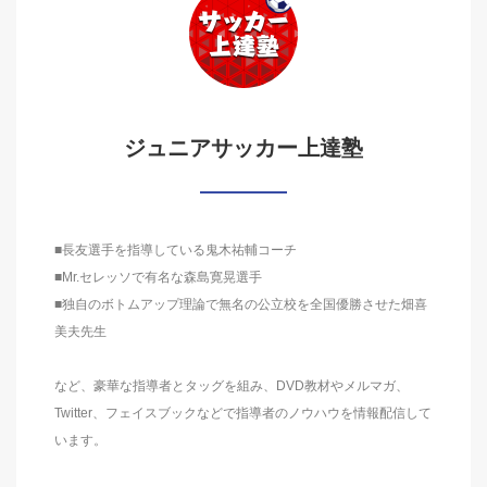
ジュニアサッカー上達塾
■長友選手を指導している鬼木祐輔コーチ
■Mr.セレッソで有名な森島寛晃選手
■独自のボトムアップ理論で無名の公立校を全国優勝させた畑喜
美夫先生
など、豪華な指導者とタッグを組み、DVD教材やメルマガ、
Twitter、フェイスブックなどで指導者のノウハウを情報配信して
います。