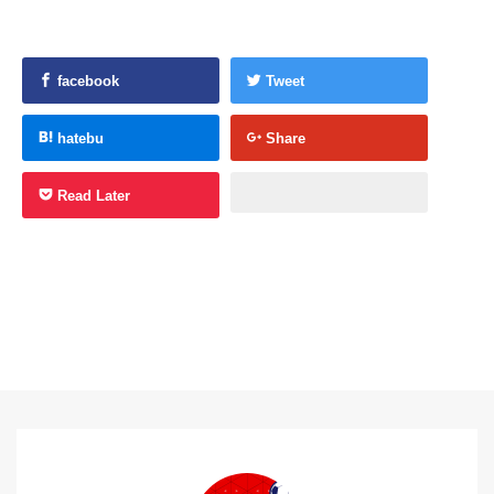
facebook
Tweet
hatebu
Share
Read Later