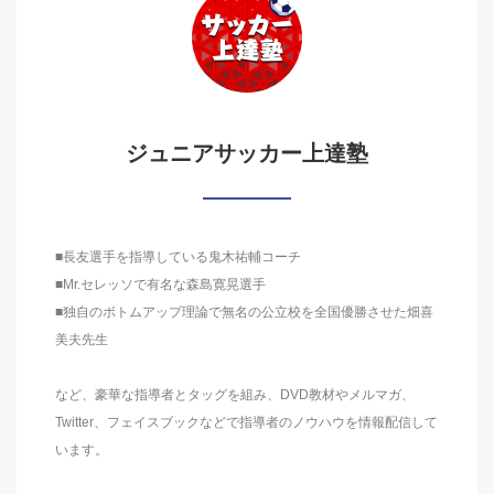
ジュニアサッカー上達塾
■長友選手を指導している鬼木祐輔コーチ
■Mr.セレッソで有名な森島寛晃選手
■独自のボトムアップ理論で無名の公立校を全国優勝させた畑喜
美夫先生
など、豪華な指導者とタッグを組み、DVD教材やメルマガ、
Twitter、フェイスブックなどで指導者のノウハウを情報配信して
います。