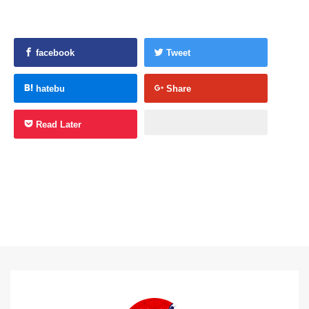
facebook
Tweet
hatebu
Share
Read Later