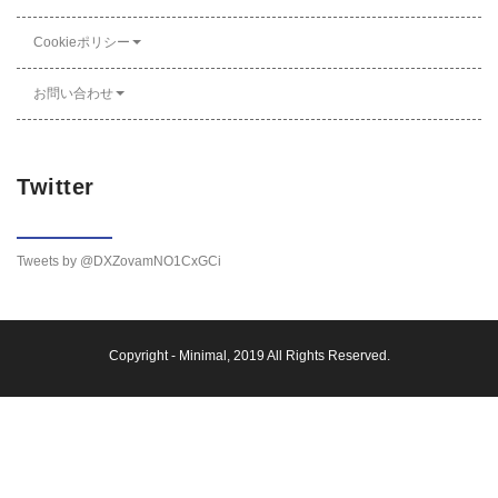
Cookieポリシー
お問い合わせ
Twitter
Tweets by @DXZovamNO1CxGCi
Copyright -
Minimal
, 2019 All Rights Reserved.