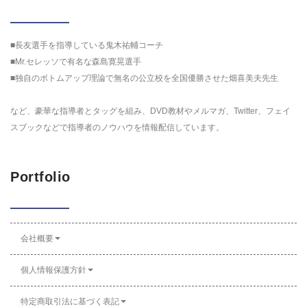
■長友選手を指導している鬼木祐輔コーチ
■Mr.セレッソで有名な森島寛晃選手
■独自のボトムアップ理論で無名の公立校を全国優勝させた畑喜美夫先生
など、豪華な指導者とタッグを組み、DVD教材やメルマガ、Twitter、フェイ
スブックなどで指導者のノウハウを情報配信しています。
Portfolio
会社概要
個人情報保護方針
特定商取引法に基づく表記