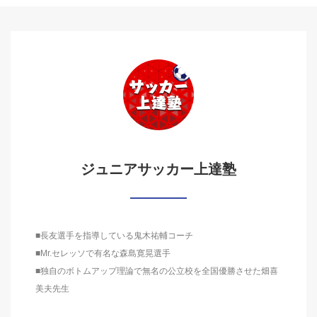
ジュニアサッカー上達塾
■長友選手を指導している鬼木祐輔コーチ
■Mr.セレッソで有名な森島寛晃選手
■独自のボトムアップ理論で無名の公立校を全国優勝させた畑喜
美夫先生