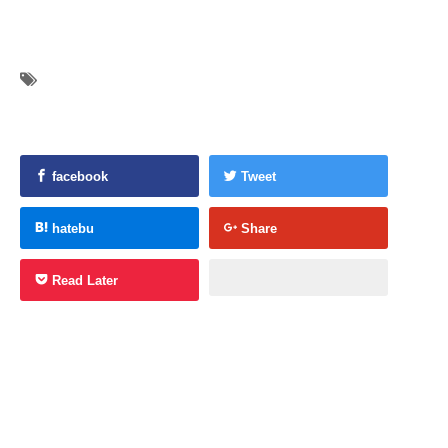
facebook
Tweet
hatebu
Share
Read Later