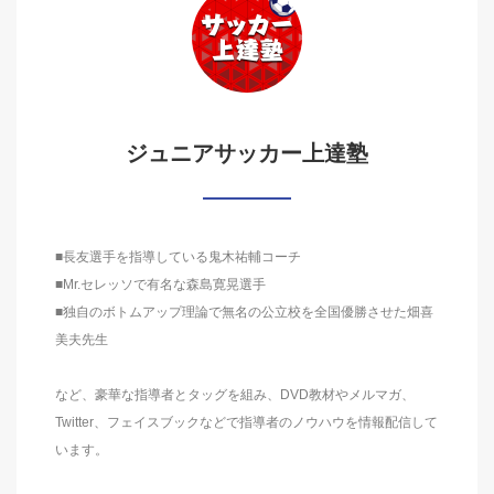
ジュニアサッカー上達塾
■長友選手を指導している鬼木祐輔コーチ
■Mr.セレッソで有名な森島寛晃選手
■独自のボトムアップ理論で無名の公立校を全国優勝させた畑喜
美夫先生
など、豪華な指導者とタッグを組み、DVD教材やメルマガ、
Twitter、フェイスブックなどで指導者のノウハウを情報配信して
います。