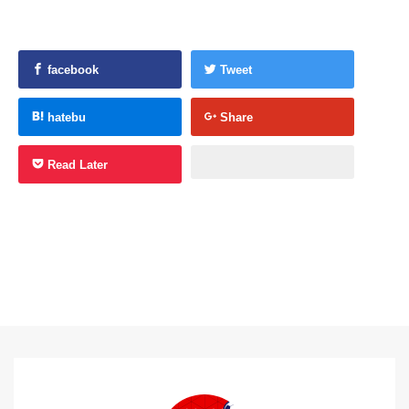
facebook
Tweet
hatebu
Share
Read Later