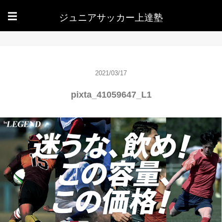
ジュニアサッカー上達塾
☰
2021/03/17
pixta_41059647_L1