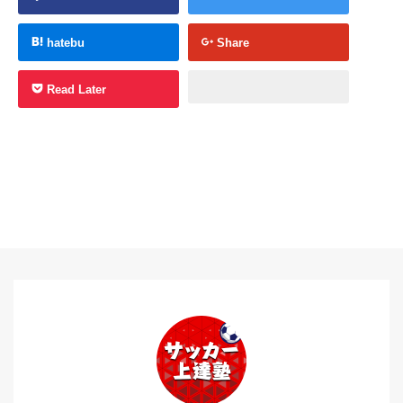
hatebu
Share
Read Later