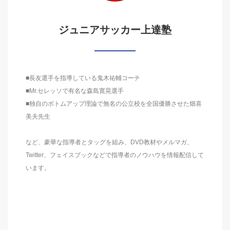
ジュニアサッカー上達塾
■長友選手を指導している鬼木祐輔コーチ
■Mr.セレッソで有名な森島寛晃選手
■独自のボトムアップ理論で無名の公立校を全国優勝させた畑喜
美夫先生
など、豪華な指導者とタッグを組み、DVD教材やメルマガ、
Twitter、フェイスブックなどで指導者のノウハウを情報配信して
います。