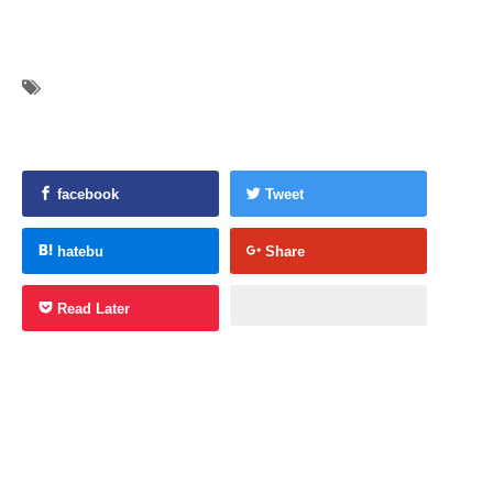
facebook
Tweet
hatebu
Share
Read Later