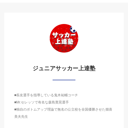
ジュニアサッカー上達塾
■長友選手を指導している鬼木祐輔コーチ
■Mr.セレッソで有名な森島寛晃選手
■独自のボトムアップ理論で無名の公立校を全国優勝させた畑喜
美夫先生