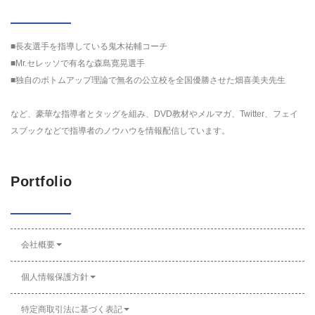
■長友選手を指導している鬼木祐輔コーチ
■Mr.セレッソで有名な森島寛晃選手
■独自のボトムアップ理論で無名の公立校を全国優勝させた畑喜美夫先生
など、豪華な指導者とタッグを組み、DVD教材やメルマガ、Twitter、フェイ
スブックなどで指導者のノウハウを情報配信しています。
Portfolio
会社概要
個人情報保護方針
特定商取引法に基づく表記