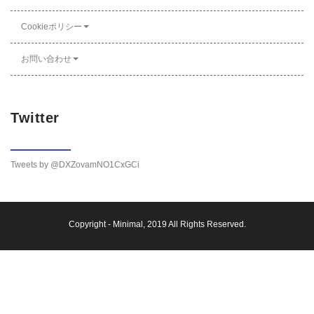
Cookieポリシー
お問い合わせ
Twitter
Tweets by @DXZovamNO1CxGCi
Copyright -
Minimal
, 2019 All Rights Reserved.