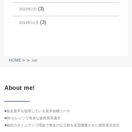
(3)
2015年2月
(3)
2014年11月
HOME
>
>
set
About me!
■長友選手を指導している鬼木祐輔コーチ
■Mr.セレッソで有名な森島寛晃選手
■独自のボトムアップ理論で無名の公立校を全国優勝させた畑喜美夫先生