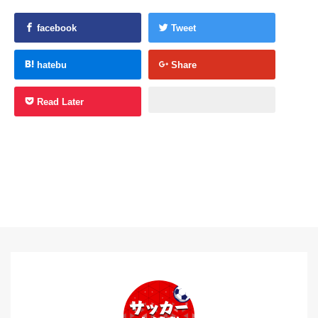
facebook
Tweet
hatebu
Share
Read Later