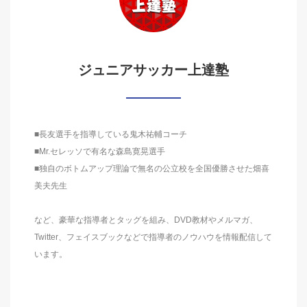
ジュニアサッカー上達塾
■長友選手を指導している鬼木祐輔コーチ
■Mr.セレッソで有名な森島寛晃選手
■独自のボトムアップ理論で無名の公立校を全国優勝させた畑喜
美夫先生
など、豪華な指導者とタッグを組み、DVD教材やメルマガ、
Twitter、フェイスブックなどで指導者のノウハウを情報配信して
います。