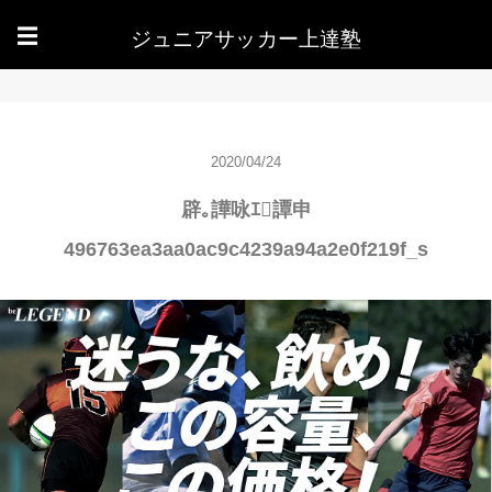
ジュニアサッカー上達塾
☰
2020/04/24
辟｡譁咏ｴ譚申
496763ea3aa0ac9c4239a94a2e0f219f_s