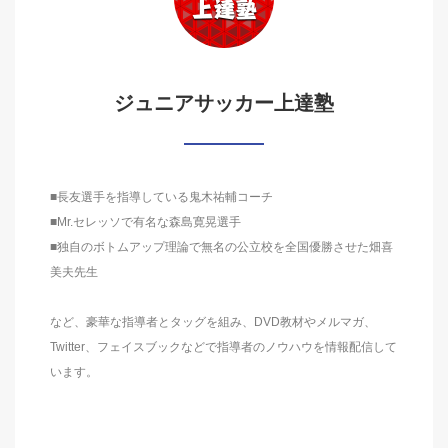
ジュニアサッカー上達塾
■長友選手を指導している鬼木祐輔コーチ
■Mr.セレッソで有名な森島寛晃選手
■独自のボトムアップ理論で無名の公立校を全国優勝させた畑喜
美夫先生
など、豪華な指導者とタッグを組み、DVD教材やメルマガ、
Twitter、フェイスブックなどで指導者のノウハウを情報配信して
います。