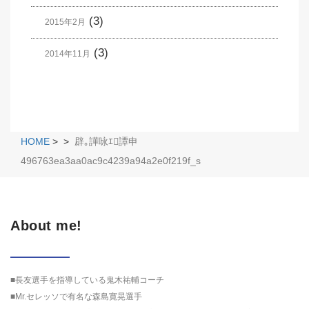
(3)
2015年2月
(3)
2014年11月
HOME
>
>
辟｡譁咏ｴ譚申
496763ea3aa0ac9c4239a94a2e0f219f_s
About me!
■長友選手を指導している鬼木祐輔コーチ
■Mr.セレッソで有名な森島寛晃選手