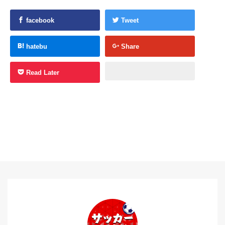
facebook
Tweet
hatebu
Share
Read Later